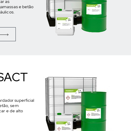
ar as
rgamassas e betão
áulicos.
SACT
dador superficial
etão, sem
car e de alto